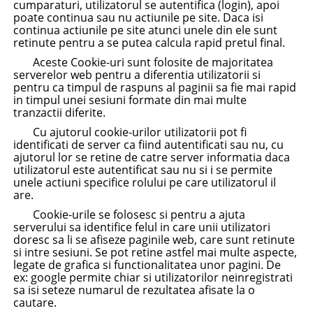
cumparaturi, utilizatorul se autentifica (login), apoi
poate continua sau nu actiunile pe site. Daca isi
continua actiunile pe site atunci unele din ele sunt
retinute pentru a se putea calcula rapid pretul final.
Aceste Cookie-uri sunt folosite de majoritatea
serverelor web pentru a diferentia utilizatorii si
pentru ca timpul de raspuns al paginii sa fie mai rapid
in timpul unei sesiuni formate din mai multe
tranzactii diferite.
Cu ajutorul cookie-urilor utilizatorii pot fi
identificati de server ca fiind autentificati sau nu, cu
ajutorul lor se retine de catre server informatia daca
utilizatorul este autentificat sau nu si i se permite
unele actiuni specifice rolului pe care utilizatorul il
are.
Cookie-urile se folosesc si pentru a ajuta
serverului sa identifice felul in care unii utilizatori
doresc sa li se afiseze paginile web, care sunt retinute
si intre sesiuni. Se pot retine astfel mai multe aspecte,
legate de grafica si functionalitatea unor pagini. De
ex: google permite chiar si utilizatorilor neinregistrati
sa isi seteze numarul de rezultatea afisate la o
cautare.