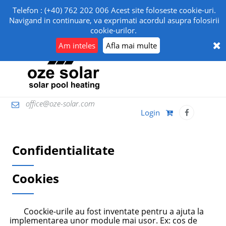
Telefon : (+40) 762 202 006 Acest site foloseste cookie-uri.
Navigand in continuare, va exprimati acordul asupra folosirii
Toggle
cookie-urilor.
navigation
Am inteles
Afla mai multe
office@oze-solar.com
Login
Confidentialitate
Cookies
Coockie-urile au fost inventate pentru a ajuta la
implementarea unor module mai usor. Ex: cos de